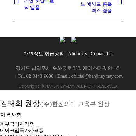
리얼 히알루로
Previous
Next
노 애씨드 콤플
닉 앰플
project:
project:
렉스 앰플
개인정보 취급방침
About Us
Contact Us
경기도 남양주시 순화궁로 282, 에이스타워 911호
Tel. 02-3443-9688
Email. official@hanjineymay.com
Copyright © HANJIN EYMAY. ALL RIGHT RESERVED.
김태희 원장
/(주)한진의미 교육부 원장
자격사항
피부국가자격증
메이크업국가자격증